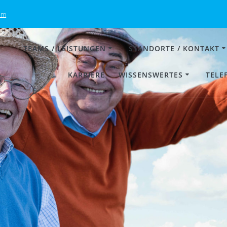
om
TEAMS / LEISTUNGEN
STANDORTE / KONTAKT
KARRIERE
WISSENSWERTES
TELE