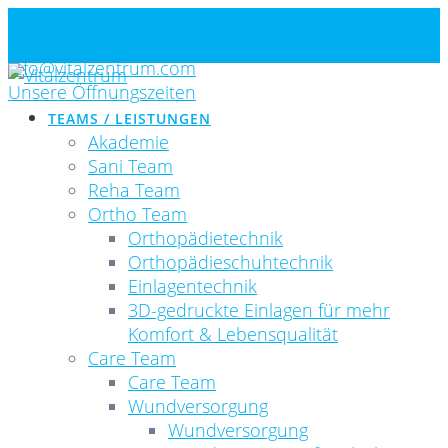
Skip
Standorte
to
Newsletter
content
info@vitalzentrum.com
Unsere Öffnungszeiten
TEAMS / LEISTUNGEN
Akademie
Sani Team
Reha Team
Ortho Team
Orthopädietechnik
Orthopädieschuhtechnik
Einlagentechnik
3D-gedruckte Einlagen für mehr
Komfort & Lebensqualität
Care Team
Care Team
Wundversorgung
Wundversorgung