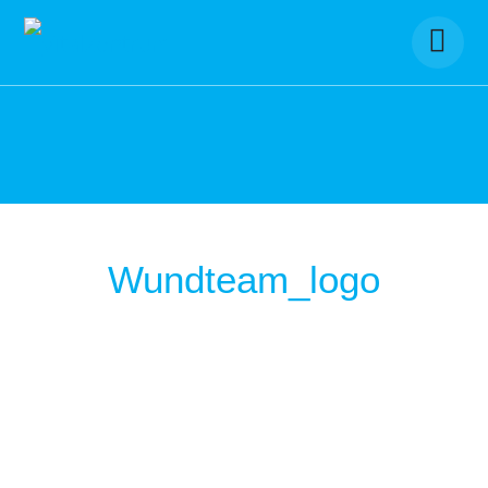
Skip
to
content
Wundteam_logo