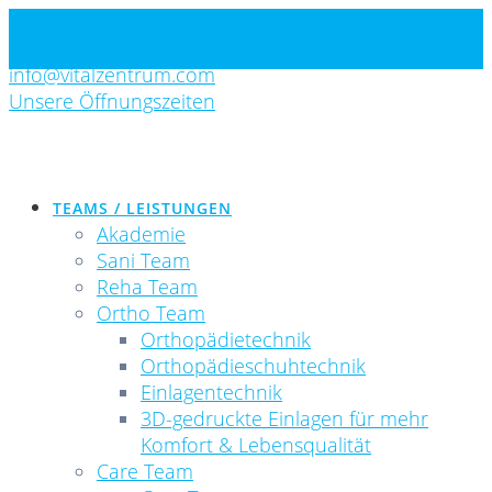
Skip
Standorte
to
Newsletter
content
info@vitalzentrum.com
Unsere Öffnungszeiten
TEAMS / LEISTUNGEN
Akademie
Sani Team
Reha Team
Ortho Team
Orthopädietechnik
Orthopädieschuhtechnik
Einlagentechnik
3D-gedruckte Einlagen für mehr
Komfort & Lebensqualität
Care Team