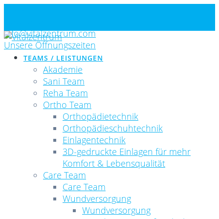
Skip
Standorte
to
Newsletter
content
info@vitalzentrum.com
Unsere Öffnungszeiten
TEAMS / LEISTUNGEN
Akademie
Sani Team
Reha Team
Ortho Team
Orthopädietechnik
Orthopädieschuhtechnik
Einlagentechnik
3D-gedruckte Einlagen für mehr
Komfort & Lebensqualität
Care Team
Care Team
Wundversorgung
Wundversorgung