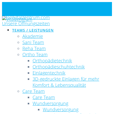
Skip
Standorte
to
Newsletter
content
info@vitalzentrum.com
Unsere Öffnungszeiten
TEAMS / LEISTUNGEN
Akademie
Sani Team
Reha Team
Ortho Team
Orthopädietechnik
Orthopädieschuhtechnik
Einlagentechnik
3D-gedruckte Einlagen für mehr
Komfort & Lebensqualität
Care Team
Care Team
Wundversorgung
Wundversorgung