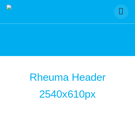
Skip
to
content
Rheuma Header
2540x610px