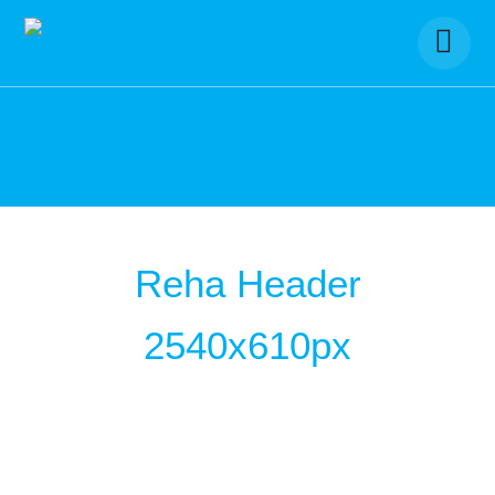
Skip
to
content
Reha Header
2540x610px