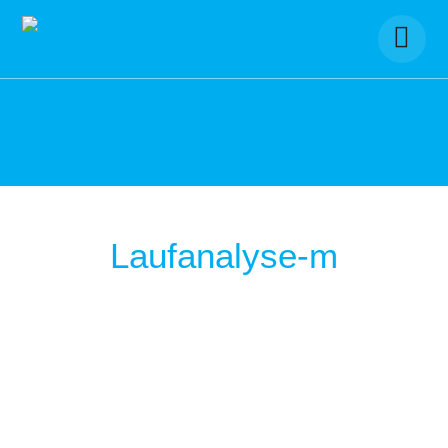
Skip
to
content
Laufanalyse-m