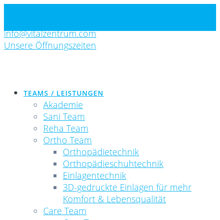
Skip
Standorte
to
Newsletter
content
info@vitalzentrum.com
Unsere Öffnungszeiten
TEAMS / LEISTUNGEN
Akademie
Sani Team
Reha Team
Ortho Team
Orthopädietechnik
Orthopädieschuhtechnik
Einlagentechnik
3D-gedruckte Einlagen für mehr
Komfort & Lebensqualität
Care Team