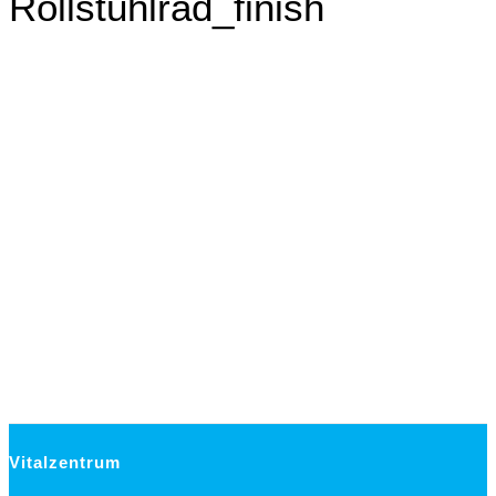
Rollstuhlrad_finish
Vitalzentrum