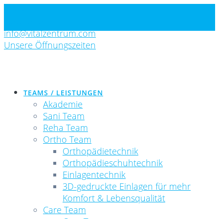
Skip
Standorte
to
Newsletter
content
info@vitalzentrum.com
Unsere Öffnungszeiten
TEAMS / LEISTUNGEN
Akademie
Sani Team
Reha Team
Ortho Team
Orthopädietechnik
Orthopädieschuhtechnik
Einlagentechnik
3D-gedruckte Einlagen für mehr
Komfort & Lebensqualität
Care Team