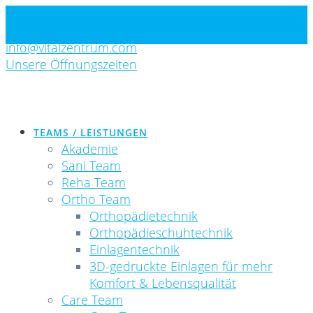
Skip
Standorte
to
Newsletter
content
info@vitalzentrum.com
Unsere Öffnungszeiten
TEAMS / LEISTUNGEN
Akademie
Sani Team
Reha Team
Ortho Team
Orthopädietechnik
Orthopädieschuhtechnik
Einlagentechnik
3D-gedruckte Einlagen für mehr
Komfort & Lebensqualität
Care Team