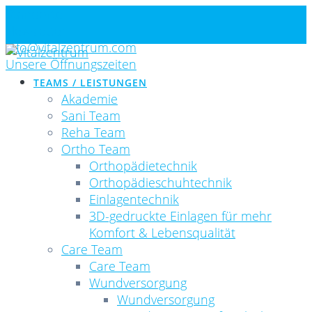
Skip
Standorte
to
Newsletter
content
info@vitalzentrum.com
Unsere Öffnungszeiten
TEAMS / LEISTUNGEN
Akademie
Sani Team
Reha Team
Ortho Team
Orthopädietechnik
Orthopädieschuhtechnik
Einlagentechnik
3D-gedruckte Einlagen für mehr
Komfort & Lebensqualität
Care Team
Care Team
Wundversorgung
Wundversorgung