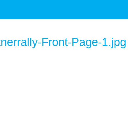
nerrally-Front-Page-1.jpg
nt/uploads/2019/07/cropped-Bild-Rentnerrally-Fro