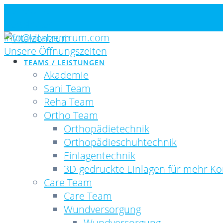
Skip
Standorte
to
Newsletter
content
info@vitalzentrum.com
Unsere Öffnungszeiten
TEAMS / LEISTUNGEN
Akademie
Sani Team
Reha Team
Ortho Team
Orthopädietechnik
Orthopädieschuhtechnik
Einlagentechnik
3D-gedruckte Einlagen für mehr Ko
Care Team
Care Team
Wundversorgung
Wundversorgung