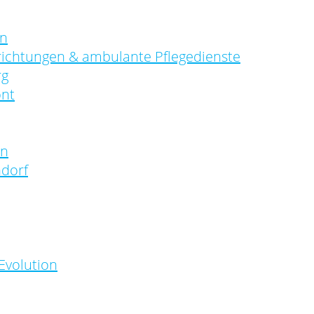
en
richtungen & ambulante Pflegedienste
rg
ont
en
dorf
Evolution