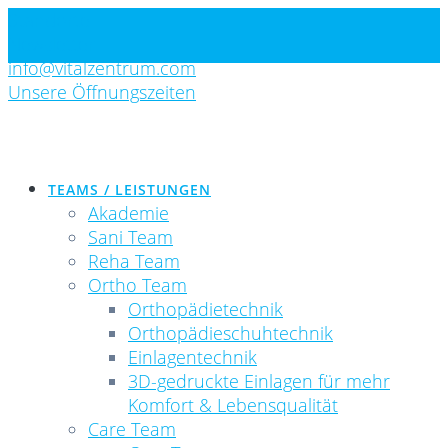
Skip
Standorte
to
Newsletter
content
info@vitalzentrum.com
Unsere Öffnungszeiten
TEAMS / LEISTUNGEN
Akademie
Sani Team
Reha Team
Ortho Team
Orthopädietechnik
Orthopädieschuhtechnik
Einlagentechnik
3D-gedruckte Einlagen für mehr
Komfort & Lebensqualität
Care Team