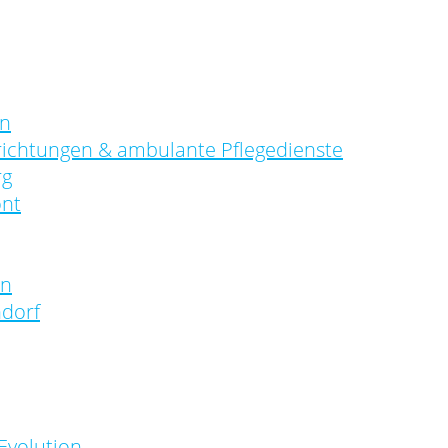
en
richtungen & ambulante Pflegedienste
rg
ont
en
dorf
Evolution