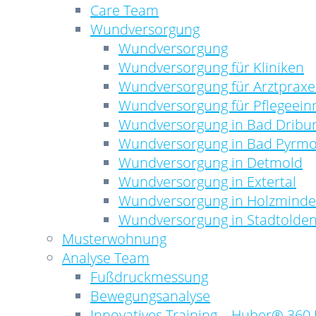
Care Team
Wundversorgung
Wundversorgung
Wundversorgung für Kliniken
Wundversorgung für Arztprax
Wundversorgung für Pflegeein
Wundversorgung in Bad Dribu
Wundversorgung in Bad Pyrm
Wundversorgung in Detmold
Wundversorgung in Extertal
Wundversorgung in Holzmind
Wundversorgung in Stadtolden
Musterwohnung
Analyse Team
Fußdruckmessung
Bewegungsanalyse
Innovatives Training – Huber® 360 