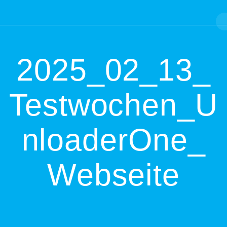
Skip
to
content
2025_02_13_
Testwochen_U
nloaderOne_
Webseite