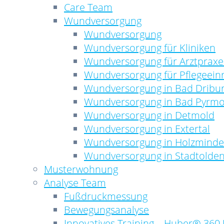
Care Team
Wundversorgung
Wundversorgung
Wundversorgung für Kliniken
Wundversorgung für Arztprax
Wundversorgung für Pflegeein
Wundversorgung in Bad Dribu
Wundversorgung in Bad Pyrm
Wundversorgung in Detmold
Wundversorgung in Extertal
Wundversorgung in Holzmind
Wundversorgung in Stadtolden
Musterwohnung
Analyse Team
Fußdruckmessung
Bewegungsanalyse
Innovatives Training – Huber® 360 