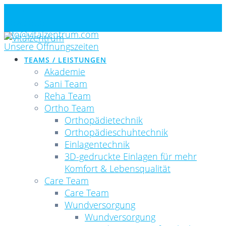
Skip
Standorte
to
Newsletter
content
info@vitalzentrum.com
Unsere Öffnungszeiten
TEAMS / LEISTUNGEN
Akademie
Sani Team
Reha Team
Ortho Team
Orthopädietechnik
Orthopädieschuhtechnik
Einlagentechnik
3D-gedruckte Einlagen für mehr
Komfort & Lebensqualität
Care Team
Care Team
Wundversorgung
Wundversorgung