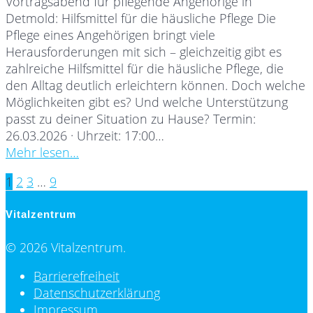
Vortragsabend für pflegende Angehörige in
Detmold: Hilfsmittel für die häusliche Pflege Die
Pflege eines Angehörigen bringt viele
Herausforderungen mit sich – gleichzeitig gibt es
zahlreiche Hilfsmittel für die häusliche Pflege, die
den Alltag deutlich erleichtern können. Doch welche
Möglichkeiten gibt es? Und welche Unterstützung
passt zu deiner Situation zu Hause? Termin:
26.03.2026 · Uhrzeit: 17:00…
Mehr lesen…
Page
Page
Page
Page
1
2
3
…
9
Posts
Vitalzentrum
navigation
© 2026 Vitalzentrum.
Barrierefreiheit
Datenschutzerklärung
Impressum