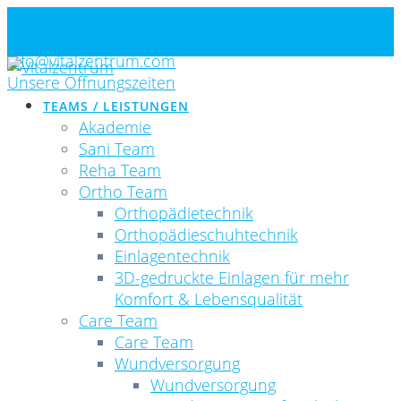
Skip
Standorte
to
Newsletter
content
info@vitalzentrum.com
Unsere Öffnungszeiten
TEAMS / LEISTUNGEN
Akademie
Sani Team
Reha Team
Ortho Team
Orthopädietechnik
Orthopädieschuhtechnik
Einlagentechnik
3D-gedruckte Einlagen für mehr
Komfort & Lebensqualität
Care Team
Care Team
Wundversorgung
Wundversorgung